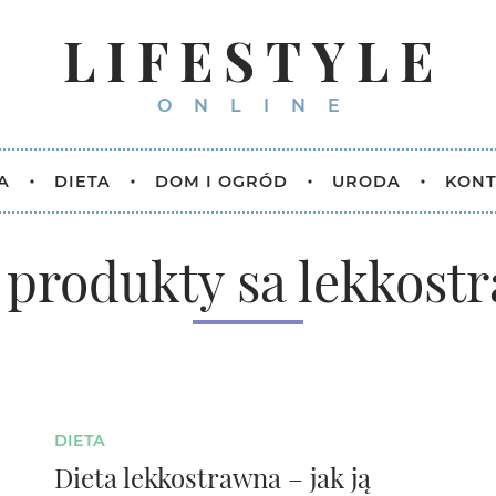
LIFESTYLE
ONLINE
A
DIETA
DOM I OGRÓD
URODA
KONT
e produkty sa lekkost
DIETA
Dieta lekkostrawna – jak ją