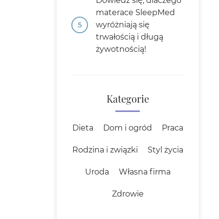
Dowiedz się, dlaczego
materace SleepMed
wyróżniają się
trwałością i długą
żywotnością!
Kategorie
Dieta
Dom i ogród
Praca
Rodzina i związki
Styl życia
Uroda
Własna firma
Zdrowie