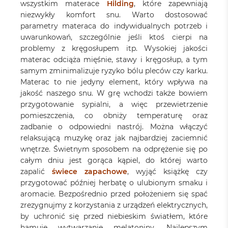
wszystkim materace
Hilding
, które zapewniają
niezwykły komfort snu. Warto dostosować
parametry materaca do indywidualnych potrzeb i
uwarunkowań, szczególnie jeśli ktoś cierpi na
problemy z kręgosłupem itp. Wysokiej jakości
materac odciąża mięśnie, stawy i kręgosłup, a tym
samym zminimalizuje ryzyko bólu pleców czy karku.
Materac to nie jedyny element, który wpływa na
jakość naszego snu. W grę wchodzi także bowiem
przygotowanie sypialni, a więc przewietrzenie
pomieszczenia, co obniży temperaturę oraz
zadbanie o odpowiedni nastrój. Można włączyć
relaksującą muzykę oraz jak najbardziej zaciemnić
wnętrze. Świetnym sposobem na odprężenie się po
całym dniu jest gorąca kąpiel, do której warto
zapalić
świece zapachowe
, wyjąć książkę czy
przygotować później herbatę o ulubionym smaku i
aromacie. Bezpośrednio przed położeniem się spać
zrezygnujmy z korzystania z urządzeń elektrycznych,
by uchronić się przed niebieskim światłem, które
hamuje wytwarzanie melatoniny. Najlepszym