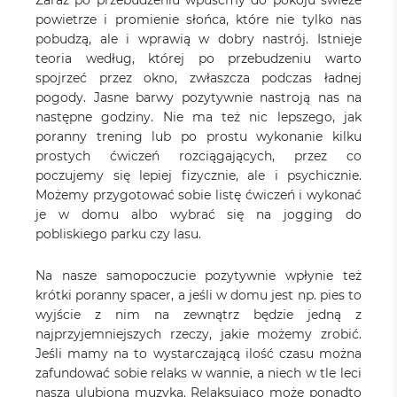
Zaraz po przebudzeniu wpuśćmy do pokoju świeże
powietrze i promienie słońca, które nie tylko nas
pobudzą, ale i wprawią w dobry nastrój. Istnieje
teoria według, której po przebudzeniu warto
spojrzeć przez okno, zwłaszcza podczas ładnej
pogody. Jasne barwy pozytywnie nastroją nas na
następne godziny. Nie ma też nic lepszego, jak
poranny trening lub po prostu wykonanie kilku
prostych ćwiczeń rozciągających, przez co
poczujemy się lepiej fizycznie, ale i psychicznie.
Możemy przygotować sobie listę ćwiczeń i wykonać
je w domu albo wybrać się na jogging do
pobliskiego parku czy lasu.
Na nasze samopoczucie pozytywnie wpłynie też
krótki poranny spacer, a jeśli w domu jest np. pies to
wyjście z nim na zewnątrz będzie jedną z
najprzyjemniejszych rzeczy, jakie możemy zrobić.
Jeśli mamy na to wystarczającą ilość czasu można
zafundować sobie relaks w wannie, a niech w tle leci
nasza ulubiona muzyka. Relaksująco może ponadto