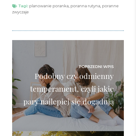
Tagi:
planowanie poranka
,
poranna rutyna
,
poranne
zwyczaje
POPRZEDNI WPIS
Podobny czy odmienny
temperament, czyli jakie
pary najlepiej się dogadują